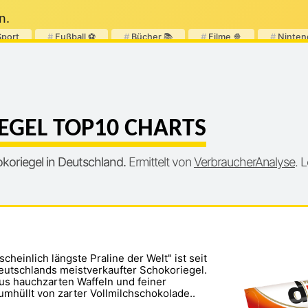
n.
Sport
#
Fußball ⚽
#
Bücher 📚
#
Filme 🍿
#
Ninten
EGEL TOP10 CHARTS
okoriegel in Deutschland.
Ermittelt von
VerbraucherAnalyse
. 
cheinlich längste Praline der Welt" ist seit
eutschlands meistverkaufter Schokoriegel.
us hauchzarten Waffeln und feiner
mhüllt von zarter Vollmilchschokolade..