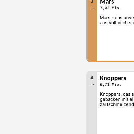
3
Mars
.:.
7,02 Mio.
Mars - das unve
aus Vollmilch st
4
Knoppers
.:.
6,71 Mio.
Knoppers, das si
gebacken mit ei
zartschmelzend