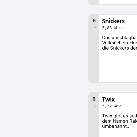
5
Snickers
.:.
5,83 Mio.
Das unschlagbar
Vollmilch steck
die Snickers d
6
Twix
.:.
5,72 Mio.
Twix gibt es se
dem Namen Raide
umbenannt..