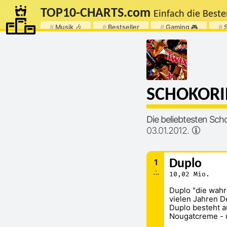
TOP
10
-
CHARTS
.com
Einfach die Beste
#
Musik 🎶
#
Bestseller
#
Gaming 🎮
#
SCHOKORI
Die beliebtesten Sch
03.01.2012.
1
Duplo
.:.
10,02 Mio.
Duplo "die wahrs
vielen Jahren D
Duplo besteht a
Nougatcreme - u