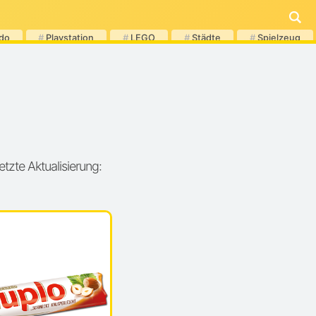
do
#
Playstation
#
LEGO
#
Städte
#
Spielzeug
Letzte Aktualisierung: