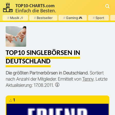
TOP
10
-
CHARTS
.com
Einfach die Besten.
#
Musik 🎶
#
Bestseller
#
Gaming 🎮
#
Sport
TOP10 SINGLEBÖRSEN IN
DEUTSCHLAND
Die größten Partnerbörsen in Deutschland.
Sortiert
nach Anzahl der Mitglieder. Ermittelt von
Tenny
. Letzte
Aktualisierung: 17.08.2011.
.:.
1