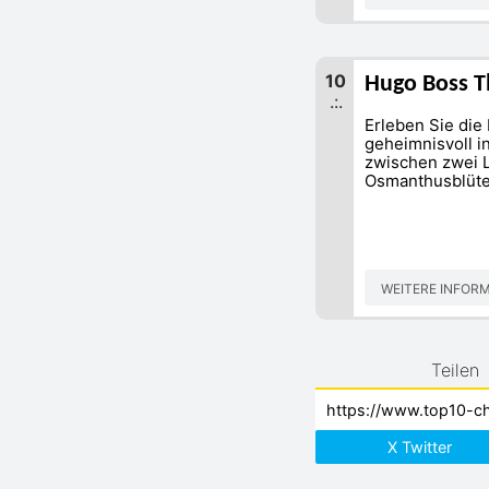
10
Hugo Boss T
.:.
Erleben Sie die
geheimnisvoll i
zwischen zwei L
Osmanthusblüte
WEITERE INFOR
Teilen
X Twitter