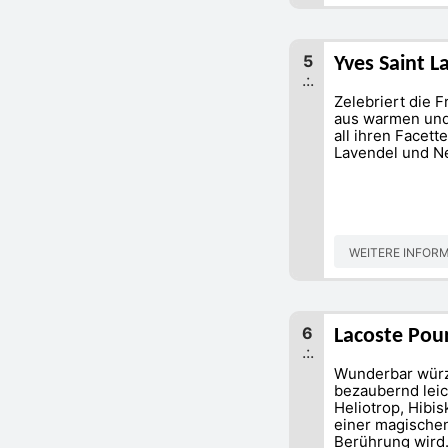
5
Yves Saint L
.:.
Zelebriert die 
aus warmen und 
all ihren Facet
Lavendel und Ner
WEITERE INFOR
6
Lacoste Po
.:.
Wunderbar würzi
bezaubernd lei
Heliotrop, Hibis
einer magischen
Berührung wird