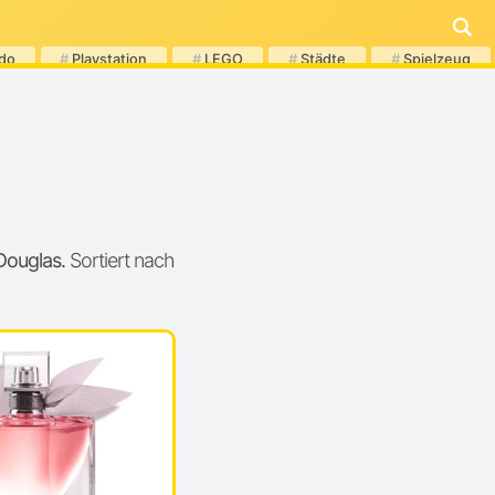
do
#
Playstation
#
LEGO
#
Städte
#
Spielzeug
Douglas.
Sortiert nach