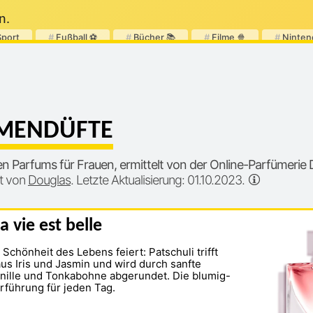
n.
Sport
#
Fußball ⚽
#
Bücher 📚
#
Filme 🍿
#
Ninten
AMENDÜFTE
ten Parfums für Frauen, ermittelt von der Online-Parfümerie 
lt von
Douglas
. Letzte Aktualisierung: 01.10.2023.
 vie est belle
e Schönheit des Lebens feiert: Patschuli trifft
aus Iris und Jasmin und wird durch sanfte
nille und Tonkabohne abgerundet. Die blumig-
erführung für jeden Tag.