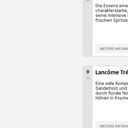
Die Essenz eine
charakterstarke
seine intensive 
frischen Spritze
WEITERE INFOR
9
Lancôme Tré
.:.
Eine edle Kompo
Sandelholz und 
durch florale N
Höhen in frisch
WEITERE INFOR