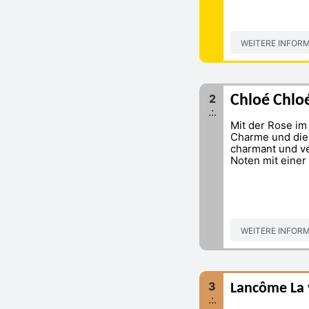
WEITERE INFOR
2
Chloé Chlo
.:.
Mit der Rose i
Charme und die 
charmant und ve
Noten mit einer
WEITERE INFOR
3
Lancôme La v
.:.