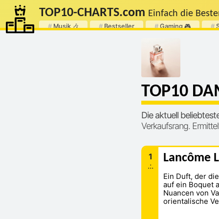
TOP
10
-
CHARTS
.com
Einfach die Beste
#
Musik 🎶
#
Bestseller
#
Gaming 🎮
#
TOP10 D
Die aktuell beliebtes
Verkaufsrang. Ermitte
1
Lancôme La
.:.
Ein Duft, der di
auf ein Boquet 
Nuancen von Va
orientalische V