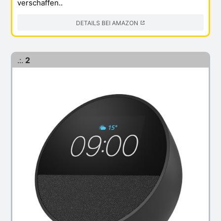
verschaffen..
DETAILS BEI AMAZON
.:.
2