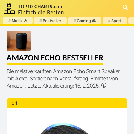
TOP
10
-
CHARTS
.com
Einfach die Besten.
#
Musik 🎶
#
Bestseller
#
Gaming 🎮
#
Sport
AMAZON ECHO BESTSELLER
Die meistverkauften Amazon Echo Smart Speaker
mit Alexa.
Sortiert nach Verkaufsrang. Ermittelt von
Amazon
. Letzte Aktualisierung: 15.12.2025.
.:.
1