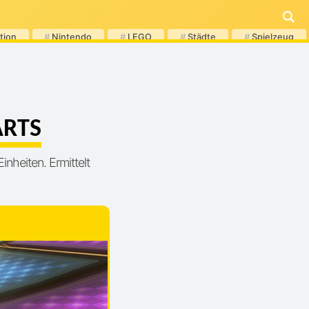
tion
#
Nintendo
#
LEGO
#
Städte
#
Spielzeug
ARTS
inheiten. Ermittelt