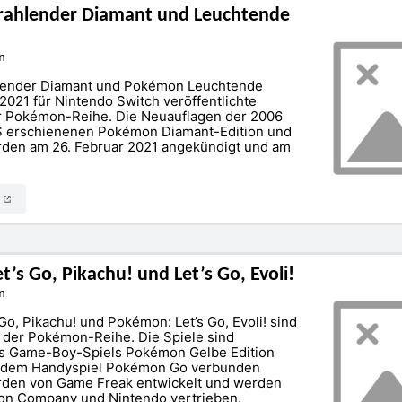
rahlender Diamant und Leuchtende
n
ender Diamant und Pokémon Leuchtende
2021 für Nintendo Switch veröffentlichte
er Pokémon-Reihe. Die Neuauflagen der 2006
S erschienenen Pokémon Diamant-Edition und
rden am 26. Februar 2021 angekündigt und am
N
’s Go, Pikachu! und Let’s Go, Evoli!
n
Go, Pikachu! und Pokémon: Let’s Go, Evoli! sind
 der Pokémon-Reihe. Die Spiele sind
s Game-Boy-Spiels Pokémon Gelbe Edition
 dem Handyspiel Pokémon Go verbunden
rden von Game Freak entwickelt und werden
n Company und Nintendo vertrieben.