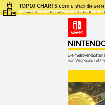
TOP
10
-
CHARTS
.com
Einfach die Beste
#
Musik 🎶
#
Bestseller
#
Gaming 🎮
#
NINTENDO 
Die meistverkauften N
von
Wikipedia
. Letzte