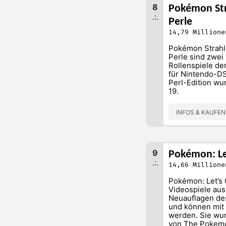
8
Pokémon St
.:.
Perle
14,79 Millione
Pokémon Strahl
Perle sind zwei 
Rollenspiele d
für Nintendo-D
Perl-Edition wu
19.
INFOS & KAUFE
9
Pokémon: Let
.:.
14,66 Millione
Pokémon: Let’s 
Videospiele aus
Neuauflagen de
und können mit
werden. Sie wu
von The Pokemo