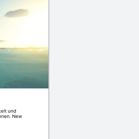
kelt und
ienen. New