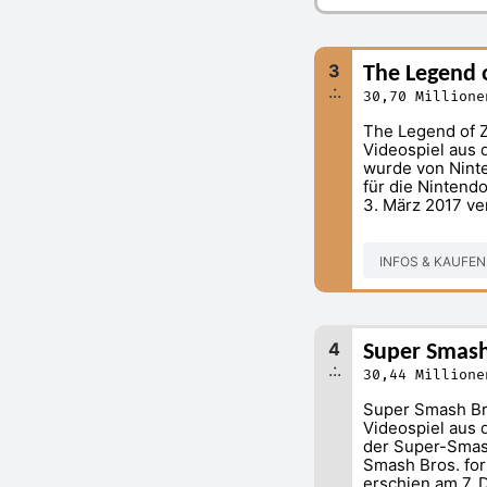
3
The Legend o
.:.
30,70 Millione
The Legend of Z
Videospiel aus 
wurde von Nint
für die Nintend
3. März 2017 ver
INFOS & KAUFE
4
Super Smash
.:.
30,44 Millione
Super Smash Bros
Videospiel aus 
der Super-Smas
Smash Bros. for
erschien am 7. 