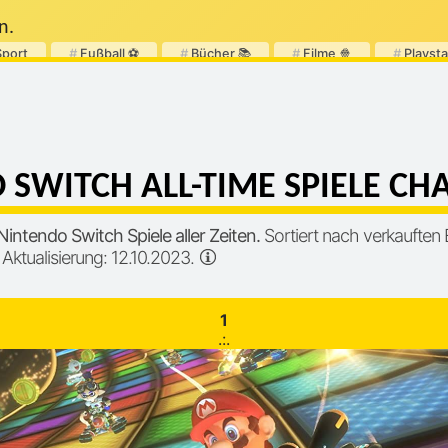
n.
Sport
#
Fußball ⚽
#
Bücher 📚
#
Filme 🍿
#
Playsta
SWITCH ALL-TIME SPIELE CH
intendo Switch Spiele aller Zeiten.
Sortiert nach verkauften E
 Aktualisierung: 12.10.2023.
1
.:.