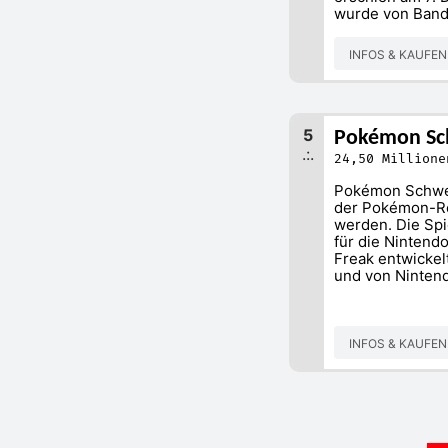
wurde von Band
INFOS & KAUFE
5
Pokémon Sch
.:.
24,50 Millione
Pokémon Schwer
der Pokémon-Re
werden. Die Sp
für die Nintend
Freak entwickel
und von Nintend
INFOS & KAUFE