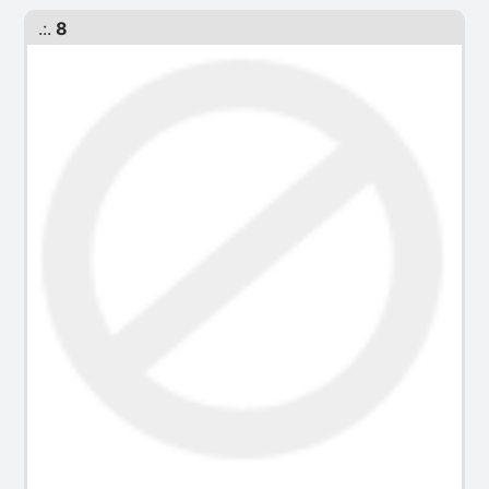
.:.
8