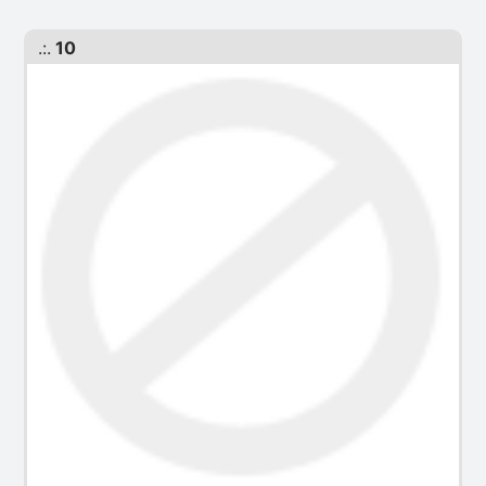
.:.
10