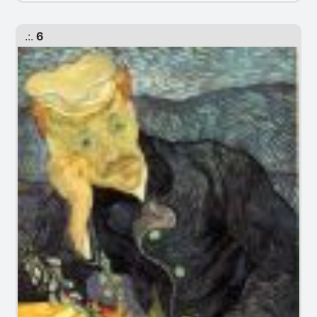
.:.
6