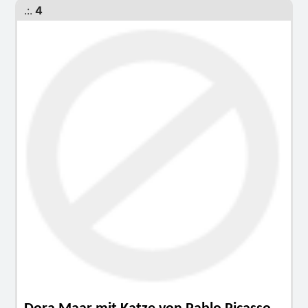
.:.
4